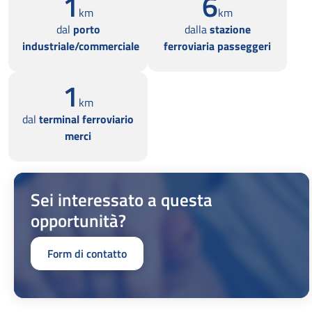
1
6
km
km
dal
porto
dalla
stazione
industriale/commerciale
ferroviaria passeggeri
1
km
dal
terminal ferroviario
merci
Sei interessato a questa
opportunità?
Form di contatto