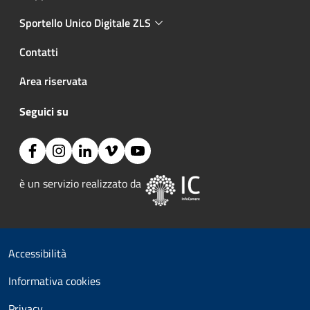
Sportello Unico Digitale ZLS
Contatti
Area riservata
Seguici su
Facebook
Instagram
Linkedin
Vimeo
YouTube
Immagine:
è un servizio realizzato da 
Useful links section
Small prints
Accessibilità
Informativa cookies
Privacy