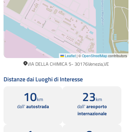
Leaflet
|
©
OpenStreetMap
contributors
VIA DELLA CHIMICA 5
30176
Venezia
VE
Distanze dai Luoghi di Interesse
10
23
km
km
dall'
autostrada
dall'
areoporto
internazionale