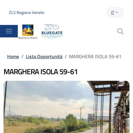
Salta al contenuto principale
Skip to footer content
ZLS Regione Veneto
IT
SELETTORE 
Briciole di pane
Home
/
Lista Opportunità
/
MARGHERA ISOLA 59-61
MARGHERA ISOLA 59-61