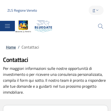
Salta al contenuto principale
Skip to footer content
ZLS Regione Veneto
IT
SELETTORE 
Briciole di pane
Home
/
Contattaci
Contattaci
Per maggiori informazioni sulle nostre opportunità di 
investimento o per ricevere una consulenza personalizzata, 
compila il form qui sotto. Il nostro team è pronto a rispondere 
alle tue domande e a guidarti nel tuo prossimo progetto 
immobiliare.